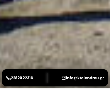
22820 22316
info@ktelandrou.gr