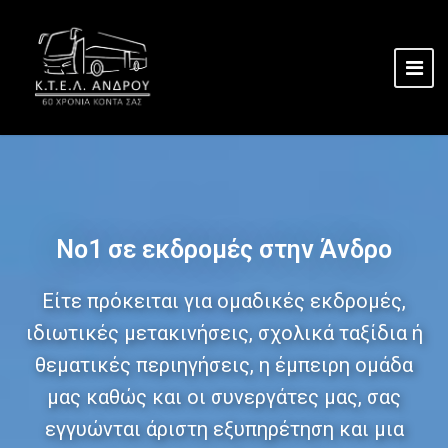
Νο1 σε εκδρομές στην Άνδρο
Είτε πρόκειται για ομαδικές εκδρομές,
ιδιωτικές μετακινήσεις, σχολικά ταξίδια ή
θεματικές περιηγήσεις, η έμπειρη ομάδα
μας καθώς και οι συνεργάτες μας, σας
εγγυώνται άριστη εξυπηρέτηση και μια